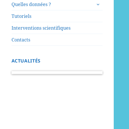
ouvrir
sous-
Quelles données ?
le
menu
sous-
Tutoriels
menu
Interventions scientifiques
Contacts
ACTUALITÉS